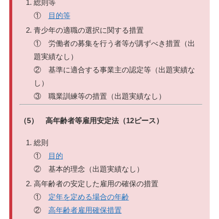
総則等
①
目的等
青少年の適職の選択に関する措置
① 労働者の募集を行う者等が講ずべき措置（出
題実績なし）
② 基準に適合する事業主の認定等（出題実績な
し）
③ 職業訓練等の措置（出題実績なし）
（5） 高年齢者等雇用安定法（12ピース）
総則
①
目的
② 基本的理念（出題実績なし）
高年齢者の安定した雇用の確保の措置
①
定年を定める場合の年齢
②
高年齢者雇用確保措置