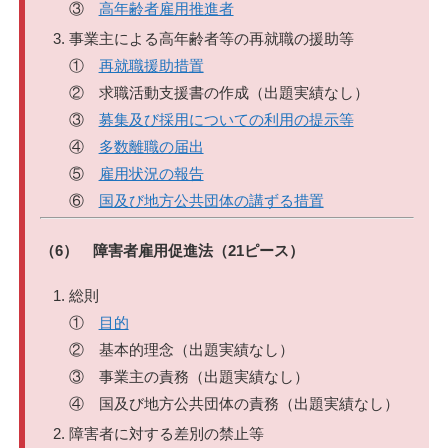
③
高年齢者雇用推進者
事業主による高年齢者等の再就職の援助等
①
再就職援助措置
② 求職活動支援書の作成（出題実績なし）
③
募集及び採用についての利用の提示等
④
多数離職の届出
⑤
雇用状況の報告
⑥
国及び地方公共団体の講ずる措置
（6） 障害者雇用促進法（21ピース）
総則
①
目的
② 基本的理念（出題実績なし）
③ 事業主の責務（出題実績なし）
④ 国及び地方公共団体の責務（出題実績なし）
障害者に対する差別の禁止等