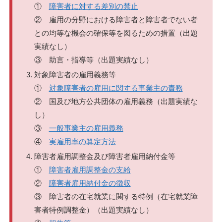
①
障害者に対する差別の禁止
② 雇用の分野における障害者と障害者でない者
との均等な機会の確保等を図るための措置（出題
実績なし）
③ 助言・指導等（出題実績なし）
対象障害者の雇用義務等
①
対象障害者の雇用に関する事業主の責務
② 国及び地方公共団体の雇用義務（出題実績な
し）
③
一般事業主の雇用義務
④
実雇用率の算定方法
障害者雇用調整金及び障害者雇用納付金等
①
障害者雇用調整金の支給
②
障害者雇用納付金の徴収
③ 障害者の在宅就業に関する特例（在宅就業障
害者特例調整金）（出題実績なし）