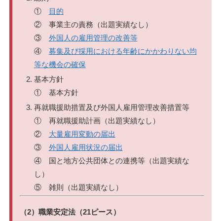
①
目的
② 事業主の責務（出題実績なし）
③
外国人の雇用管理の改善等
④
募集及び採用における年齢にかかわりない均
等な機会の確保
基本方針
① 基本方針
再就職援助措置及び外国人雇用管理改善措置等
① 再就職援助計画（出題実績なし）
②
大量雇用変動の届出
③
外国人雇用状況の届出
④ 国と地方公共団体との連携等（出題実績な
し）
⑤ 雑則（出題実績なし）
（2）職業安定法（21ピース）