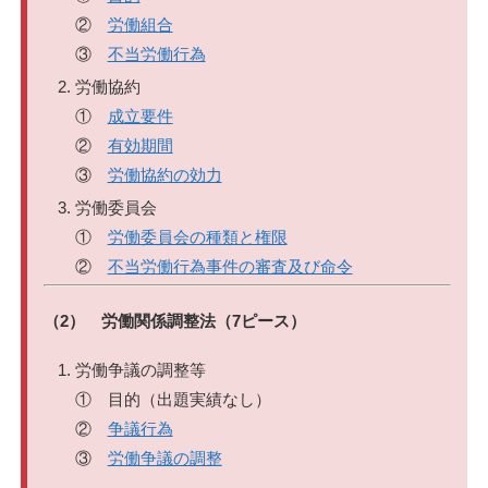
②
労働組合
③
不当労働行為
労働協約
①
成立要件
②
有効期間
③
労働協約の効力
労働委員会
①
労働委員会の種類と権限
②
不当労働行為事件の審査及び命令
（2） 労働関係調整法（7ピース）
労働争議の調整等
① 目的（出題実績なし）
②
争議行為
③
労働争議の調整