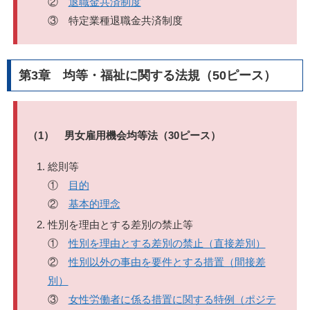
②
退職金共済制度
③ 特定業種退職金共済制度
第3章 均等・福祉に関する法規（50ピース）
（1） 男女雇用機会均等法（30ピース）
総則等
①
目的
②
基本的理念
性別を理由とする差別の禁止等
①
性別を理由とする差別の禁止（直接差別）
②
性別以外の事由を要件とする措置（間接差
別）
③
女性労働者に係る措置に関する特例（ポジテ