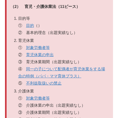
（2） 育児・介護休業法（11ピース）
目的等
①
目的
（）
② 基本的理念（出題実績なし）
育児休業
①
対象労働者等
②
育児休業の申出
③ 育児休業期間（出題実績なし）
④
同一の子について配偶者が育児休業をする場
合の特例（パパ・ママ育休プラス）
⑤
不利益取扱いの禁止
介護休業
①
対象労働者等
② 介護休業の申出（出題実績なし）
③ 介護休業期間（出題実績なし）