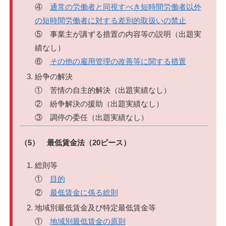
④
通常の労働者と同視すべき短時間労働者以外
の短時間労働者に対する差別的取扱いの禁止
⑤ 事業主が講ずる措置の内容等の説明（出題実
績なし）
⑥
その他の雇用管理の改善等に関する措置
紛争の解決
① 苦情の自主的解決（出題実績なし）
② 紛争解決の援助（出題実績なし）
③ 調停の委任（出題実績なし）
（5） 最低賃金法（20ピース）
総則等
①
目的
②
最低賃金に係る総則
地域別最低賃金及び特定最低賃金等
①
地域別最低賃金の原則