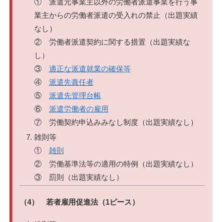
① 派遣元事業主以外の労働者派遣事業を行う事
業主からの労働者派遣の受入れの禁止（出題実績
なし）
② 労働者派遣契約に関する措置（出題実績な
し）
③
適正な派遣就業の確保等
④
派遣先責任者
⑤
派遣先管理台帳
⑥
派遣労働者の雇用
⑦ 労働契約申込みみなし制度（出題実績なし）
雑則等
①
雑則
② 労働基準法等の適用の特例（出題実績なし）
③ 罰則（出題実績なし）
（4） 若者雇用促進法（1ピース）