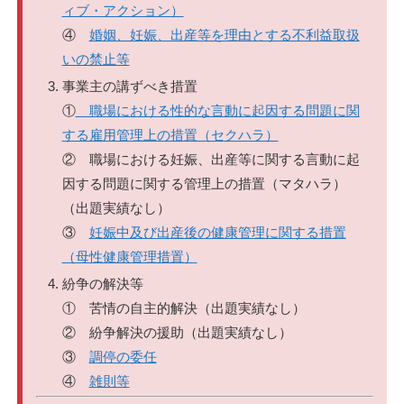
ィブ・アクション）
④
婚姻、妊娠、出産等を理由とする不利益取扱
いの禁止等
事業主の講ずべき措置
①
職場における性的な言動に起因する問題に関
する雇用管理上の措置（セクハラ）
② 職場における妊娠、出産等に関する言動に起
因する問題に関する管理上の措置（マタハラ）
（出題実績なし）
③
妊娠中及び出産後の健康管理に関する措置
（母性健康管理措置）
紛争の解決等
① 苦情の自主的解決（出題実績なし）
② 紛争解決の援助（出題実績なし）
③
調停の委任
④
雑則等