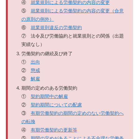
④
就業規則による労働契約の内容の変更
⑤
就業規則による労働契約の内容の変更（合意
の原則の例外）
⑥
就業規則違反の労働契約
⑦ 法令及び労働協約と就業規則との関係（出題
実績なし）
労働契約の継続及び終了
①
出向
②
懲戒
③
解雇
期間の定めのある労働契約
①
契約期間中の解雇
②
契約期間についての配慮
③
有期労働契約の期間の定めのない労働契約へ
の転換
④
有期労働契約の更新等
⑤
期間の定めがあることによる不合理な労働条