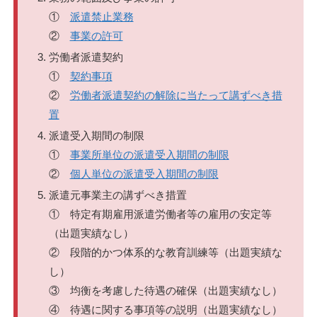
①
派遣禁止業務
②
事業の許可
労働者派遣契約
①
契約事項
②
労働者派遣契約の解除に当たって講ずべき措
置
派遣受入期間の制限
①
事業所単位の派遣受入期間の制限
②
個人単位の派遣受入期間の制限
派遣元事業主の講ずべき措置
① 特定有期雇用派遣労働者等の雇用の安定等
（出題実績なし）
② 段階的かつ体系的な教育訓練等（出題実績な
し）
③ 均衡を考慮した待遇の確保（出題実績なし）
④ 待遇に関する事項等の説明（出題実績なし）