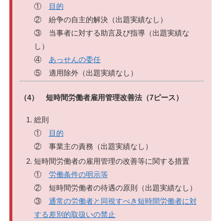
①
目的
② 紛争の自主的解決（出題実績なし）
③ 当事者に対する助言及び指導（出題実績な
し）
④
あっせんの委任
⑤ 適用除外（出題実績なし）
（4） 短時間労働者雇用管理改善法（7ピース）
総則
①
目的
② 事業主の責務（出題実績なし）
短時間労働者の雇用管理の改善等に関する措置
①
労働条件の明示等
② 短時間労働者の待遇の原則（出題実績なし）
③
通常の労働者と同視すべき短時間労働者に対
する差別的取扱いの禁止