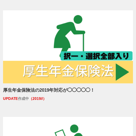
厚生年金保険法の2019年対応が◯◯◯◯◯！
UPDATE
作成中
（2019//）