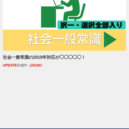
社会一般常識の2019年対応が◯◯◯◯◯！
UPDATE
作成中
（2019//）