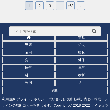
1
2
3
…
468
労基
安衛
労災
雇用
徴収
労一
健保
国年
厚年
社一
横断
判例
択一
選択
利用規約
プライバシポリシー
問い合わせ
無断転載、内容・構成・デ
ザインの無断コピーを禁じます。Copyright © 2018-2022 サイキョウ