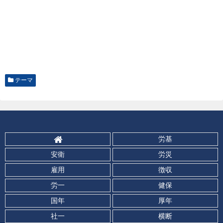
テーマ
労基
安衛
労災
雇用
徴収
労一
健保
国年
厚年
社一
横断