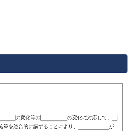
の変化等の
の変化に対応して、
人口構造
経済社会情勢
雇
施策を総合的に講ずることにより、
が
労働市場の機能