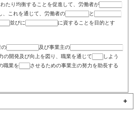
にわたり均衡することを促進して、労働者が
その有する
し、これを通じて、労働者の
と
職業の安定
経済的社会的
並びに
に資することを目的とす
発展
完全雇用の達成
者の
及び事業主の
職業選択の自由
雇用の管理についての自主
力の開発及び向上を図り、職業を通じて
しよう
自立
の職業を
させるための事業主の努力を助長する
安定