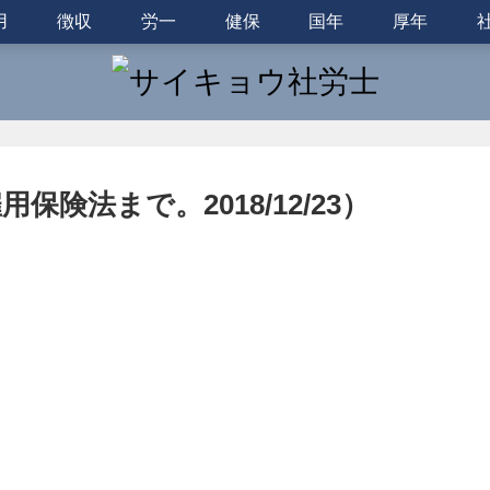
用
徴収
労一
健保
国年
厚年
険法まで。2018/12/23）