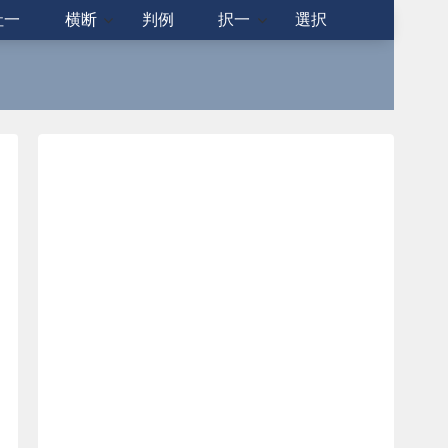
社一
横断
判例
択一
選択