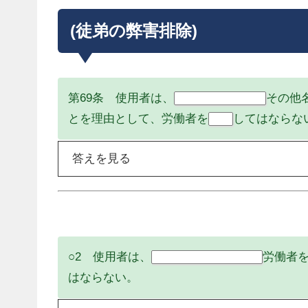
(徒弟の弊害排除)
第69条 使用者は、
その他
徒弟、見習、養成工
とを理由として、労働者を
してはならな
酷使
答えを見る
○2 使用者は、
労働者
技能の習得を目的とする
はならない。