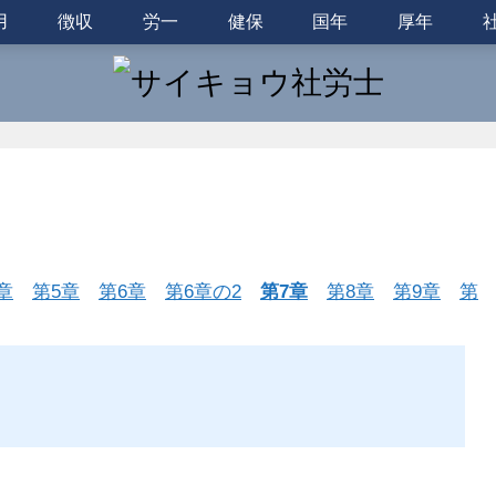
用
徴収
労一
健保
国年
厚年
章
第5章
第6章
第6章の2
第7章
第8章
第9章
第