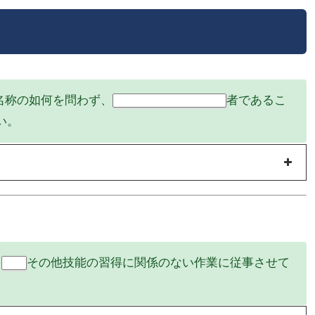
名称の如何を問わず、
者であるこ
技能の習得を目的とする
い。
を
その他技能の習得に関係のない作業に従事させて
家事