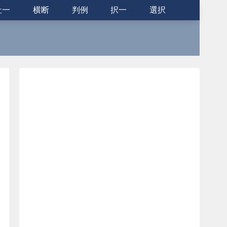
社一
横断
判例
択一
選択