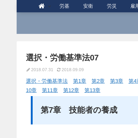
労基
安衛
労災
雇
選択・労働基準法07
2018.07.31
2018.09.09
選択・労働基準法
第1章
第2章
第3章
第4
10章
第11章
第12章
第13章
第7章 技能者の養成