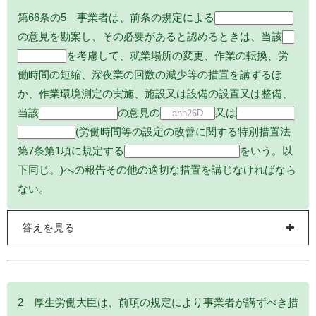
第66条の5 事業者は、前条の規定による
医師又は歯科医師
の意見を勘案し、その必要があると認めるときは、当該
労
を考慮して、就業場所の変更、作業の転換、労
働者の実情
働時間の短縮、深夜業の回数の減少等の措置を講ずるほ
か、作業環境測定の実施、施設又は設備の設置又は整備、
当該
の意見の
又は
医師又は歯科医師
anh26D
労働時間等設
(労働時間等の設定の改善に関する特別措置法
定改善委員会
第7条第1項に規定する
をいう。以
労働時間等設定改善委員会
下同じ。)への報告その他の適切な措置を講じなければなら
ない。
答えを見る
2 厚生労働大臣は、前項の規定により事業者が講ずべき措