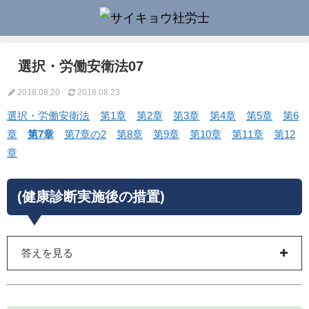
選択・労働安衛法07
2018.08.20
2018.08.23
選択・労働安衛法
第1章
第2章
第3章
第4章
第5章
第6
章
第7章
第7章の2
第8章
第9章
第10章
第11章
第12
章
(健康診断実施後の措置)
答えを見る