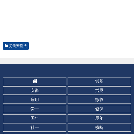
労働安衛法
労基
安衛
労災
雇用
徴収
労一
健保
国年
厚年
社一
横断