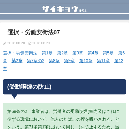
選択・労働安衛法07
2018.08.20
2018.08.23
選択・労働安衛法
第1章
第2章
第3章
第4章
第5章
第6
章
第7章
第7章の2
第8章
第9章
第10章
第11章
第12
章
(受動喫煙の防止)
第68条の2 事業者は、労働者の受動喫煙(室内又はこれに
準ずる環境において、他人のたばこの煙を吸わされること
をいう。第71条第1項において同じ。)を防止するため、当