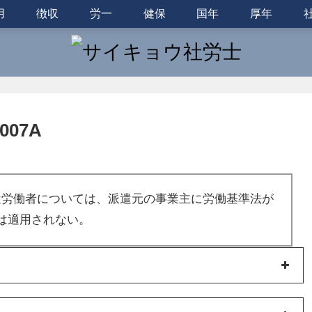
用
徴収
労一
健保
国年
厚年
07A
遣労働者については、派遣元の事業主に労働基準法が
は適用されない。