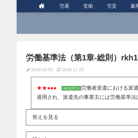
労基
安衛
労災
雇
労働基準法（第1章-総則）rkh10
2018.01.01
2018.11.23
★★●●●
労働者派遣における派
rkh1007A
適用され、派遣先の事業主には労働基準法
答えを見る