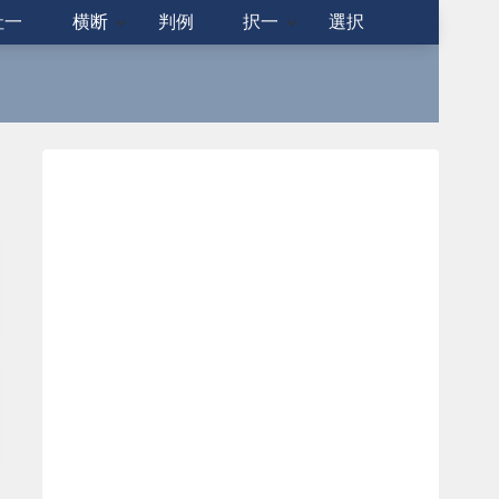
社一
横断
判例
択一
選択