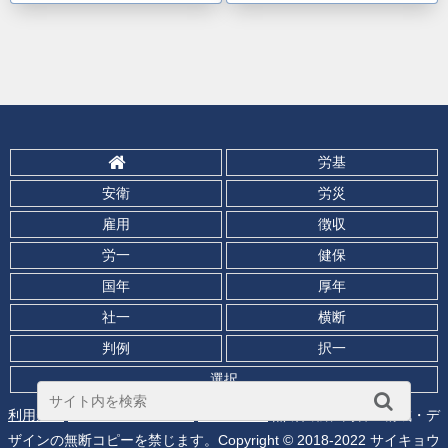
労基
安衛
労災
雇用
徴収
労一
健保
国年
厚年
社一
横断
判例
択一
選択
利用規約
プライバシポリシー
問い合わせ
無断転載、内容・構成・デ
ザインの無断コピーを禁じます。Copyright © 2018-2022 サイキョウ