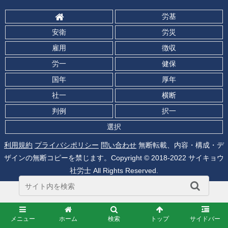
労基
安衛
労災
雇用
徴収
労一
健保
国年
厚年
社一
横断
判例
択一
選択
利用規約
プライバシポリシー
問い合わせ
無断転載、内容・構成・デ
ザインの無断コピーを禁じます。Copyright © 2018-2022 サイキョウ
社労士 All Rights Reserved.
メニュー
ホーム
検索
トップ
サイドバー