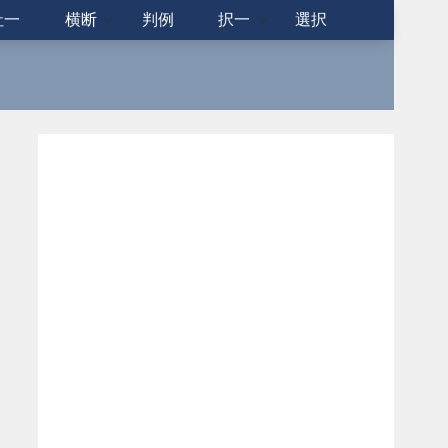
社一
横断
判例
択一
選択