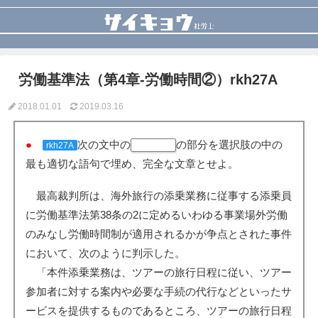
労働基準法（第4章-労働時間②）rkh27A
2018.01.01
2019.03.16
●
次の文中の
の部分を選択肢の中の
rkh27A
最も適切な語句で埋め、完全な文章とせよ。
最高裁判所は、海外旅行の添乗業務に従事する添乗員
に労働基準法第38条の2に定めるいわゆる事業場外労働
のみなし労働時間制が適用されるかが争点とされた事件
において、次のように判示した。
「本件添乗業務は、ツアーの旅行日程に従い、ツアー
参加者に対する案内や必要な手続の代行などといったサ
ービスを提供するものであるところ、ツアーの旅行日程