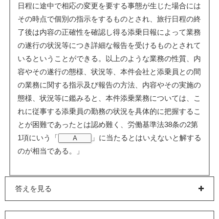
日程に途中で相応の変更を要する事態が生じた場合には
その時点で個別の指示をするものとされ、旅行日程の終
了後は内容の正確性を確認し得る添乗日報によって業務
の遂行の状況等につき詳細な報告を受けるものとされて
いるということができる。以上のような業務の性質、内
容やその遂行の態様、状況等、本件会社と添乗員との間
の業務に関する指示及び報告の方法、内容やその実施の
態様、状況等に鑑みると、本件添乗業務については、こ
れに従事する添乗員の勤務の状況を具体的に把握するこ
とが困難であったとは認め難く、労働基準法38条の2第
1項にいう「
」に当たるとはいえないと解する
A
のが相当である。」
答えを見る