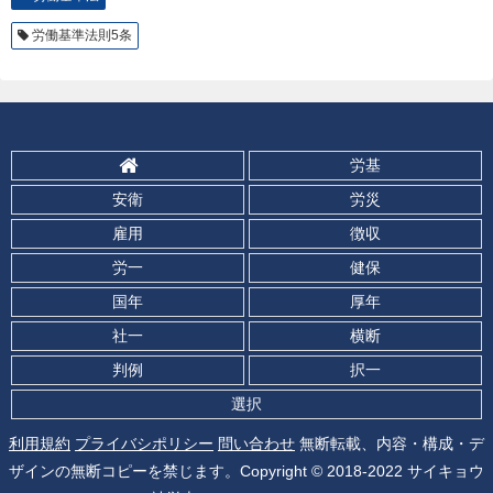
労働基準法則5条
労基
安衛
労災
雇用
徴収
労一
健保
国年
厚年
社一
横断
判例
択一
選択
利用規約
プライバシポリシー
問い合わせ
無断転載、内容・構成・デ
ザインの無断コピーを禁じます。Copyright © 2018-2022 サイキョウ