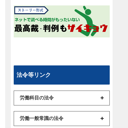
法令等リンク
労働科目の法令
労働一般常識の法令