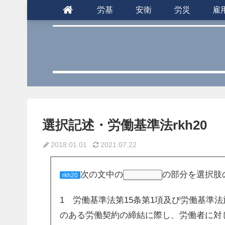
労基
安衛
労災
雇
選択記述・労働基準法rkh20
2018.01.01
2021.07.22
次の文中の
の部分を選択肢
rkh20
1 労働基準法第15条第1項及び労働基準
のある労働契約の締結に際し、労働者に対