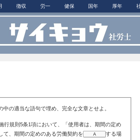
用
徴収
労一
健保
国年
厚年
の中の適当な語句で埋め、完全な文章とせよ。
法施行規則5条1項において、「使用者は、期間の定め
して、期間の定めのある労働契約を
する場
A