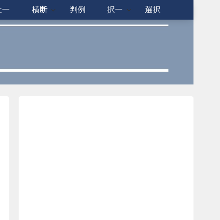
社一
横断
判例
択一
選択