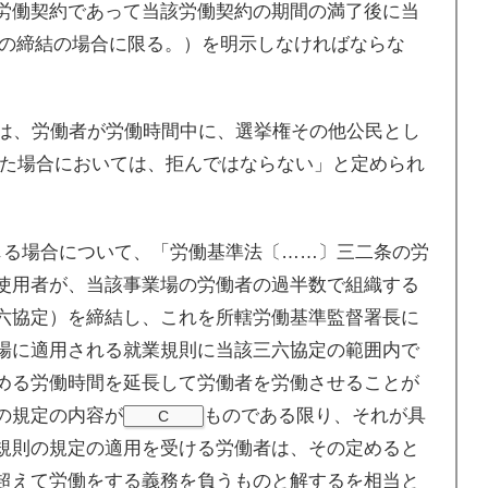
労働契約であって当該労働契約の期間の満了後に当
の締結の場合に限る。）を明示しなければならな
者は、労働者が労働時間中に、選挙権その他公民とし
た場合においては、拒んではならない」と定められ
じる場合について、「労働基準法〔……〕三二条の労
使用者が、当該事業場の労働者の過半数で組織する
六協定）を締結し、これを所轄労働基準監督署長に
場に適用される就業規則に当該三六協定の範囲内で
める労働時間を延長して労働者を労働させることが
の規定の内容が
ものである限り、それが具
C
規則の規定の適用を受ける労働者は、その定めると
超えて労働をする義務を負うものと解するを相当と