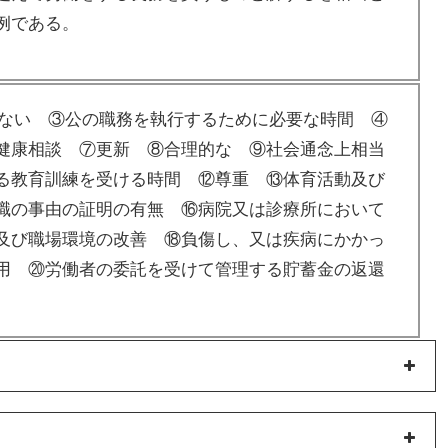
例である。
超えない ③公の職務を執行するために必要な時間 ④
健康相談 ⑦更新 ⑧合理的な ⑨社会通念上相当
る教育訓練を受ける時間 ⑫尊重 ⑬体育活動及び
職の事由の証明の有無 ⑯病院又は診療所において
及び職場環境の改善 ⑱負傷し、又は疾病にかかっ
用 ⑳労働者の委託を受けて管理する貯蓄金の返還