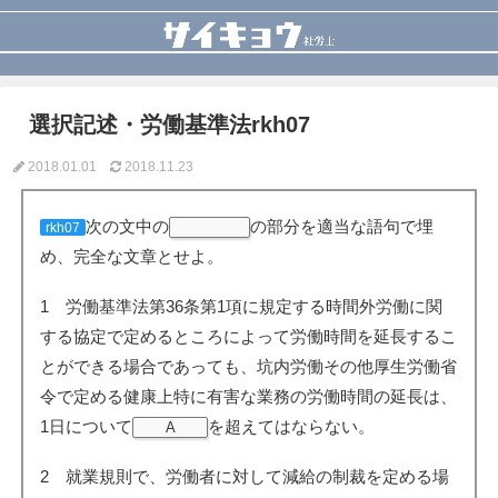
選択記述・労働基準法rkh07
2018.01.01
2018.11.23
次の文中の
の部分を適当な語句で埋
rkh07
め、完全な文章とせよ。
1 労働基準法第36条第1項に規定する時間外労働に関
する協定で定めるところによって労働時間を延長するこ
とができる場合であっても、坑内労働その他厚生労働省
令で定める健康上特に有害な業務の労働時間の延長は、
1日について
を超えてはならない。
A
2 就業規則で、労働者に対して減給の制裁を定める場