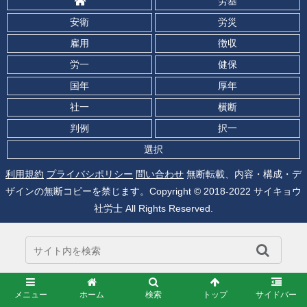
労基
安衛
労災
雇用
徴収
労一
健保
国年
厚年
社一
横断
判例
択一
選択
利用規約
プライバシポリシー
問い合わせ
無断転載、内容・構成・デ
ザインの無断コピーを禁じます。Copyright © 2018-2022 サイキョウ
社労士 All Rights Reserved.
メニュー
ホーム
検索
トップ
サイドバー