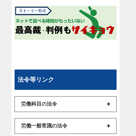
法令等リンク
労働科目の法令
労働一般常識の法令