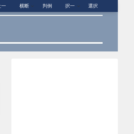
社一
横断
判例
択一
選択