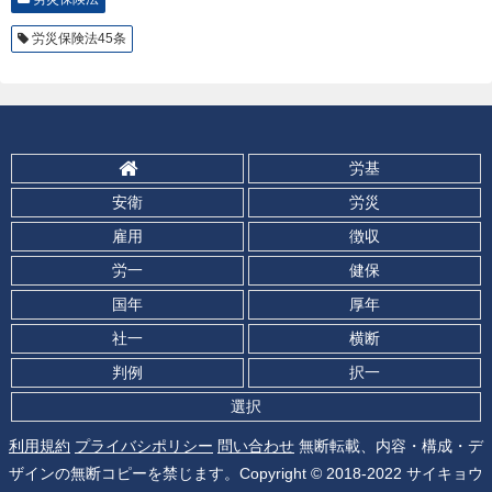
労災保険法45条
労基
安衛
労災
雇用
徴収
労一
健保
国年
厚年
社一
横断
判例
択一
選択
利用規約
プライバシポリシー
問い合わせ
無断転載、内容・構成・デ
ザインの無断コピーを禁じます。Copyright © 2018-2022 サイキョウ