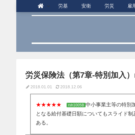
労基
安衛
労災
雇
労災保険法（第7章-特別加入）rs
2018.01.01
2018.12.06
★★★★★
中小事業主等の特別
rsh1005B
となる給付基礎日額についてもスライド制
ある。