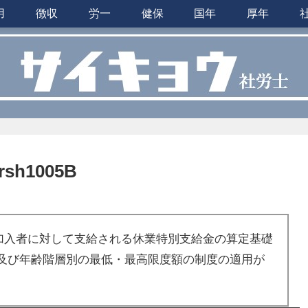
用
徴収
労一
健保
国年
厚年
h1005B
加入者に対して支給される休業特別支給金の算定基礎
及び年齢階層別の最低・最高限度額の制度の適用が