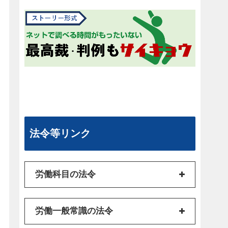
法令等リンク
労働科目の法令
労働一般常識の法令