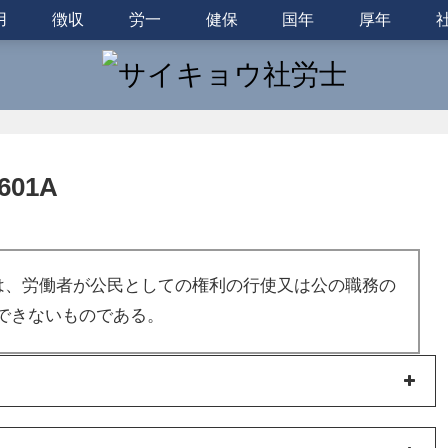
用
徴収
労一
健保
国年
厚年
01A
は、労働者が公民としての権利の行使又は公の職務の
できないものである。