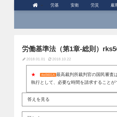
労基
安衛
労災
雇
労働基準法（第1章-総則）rks56
2018.01.01
2018.10.22
★
最高裁判所裁判官の国民審査
rks5601A
執行として、必要な時間を請求することが
答えを見る