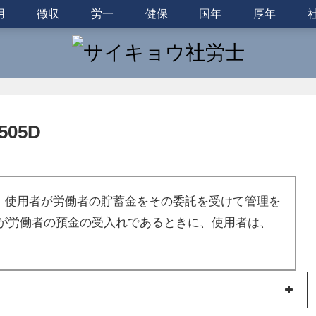
用
徴収
労一
健保
国年
厚年
05D
て、使用者が労働者の貯蓄金をその委託を受けて管理を
が労働者の預金の受入れであるときに、使用者は、