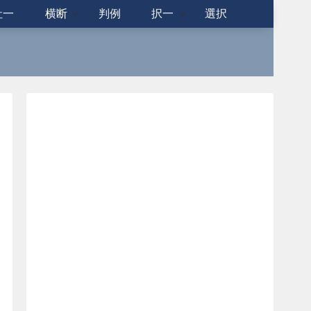
社一
横断
判例
択一
選択