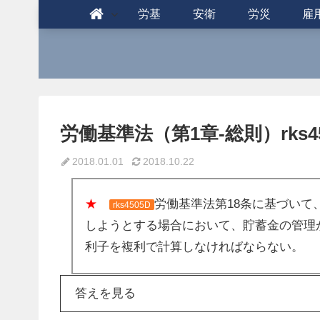
労基
安衛
労災
雇
労働基準法（第1章-総則）rks45
2018.01.01
2018.10.22
★
労働基準法第18条に基づい
rks4505D
しようとする場合において、貯蓄金の管理
利子を複利で計算しなければならない。
答えを見る