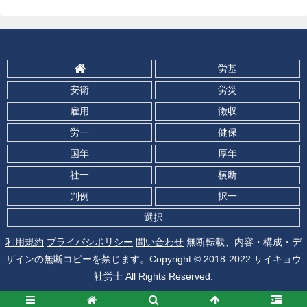
労基
安衛
労災
雇用
徴収
労一
健保
国年
厚年
社一
横断
判例
択一
選択
利用規約
プライバシポリシー
問い合わせ
無断転載、内容・構成・デ
ザインの無断コピーを禁じます。Copyright © 2018-2022 サイキョウ
社労士 All Rights Reserved.