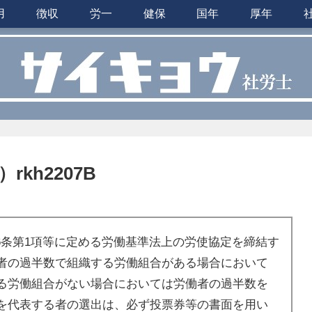
用
徴収
労一
健保
国年
厚年
kh2207B
6条第1項等に定める労働基準法上の労使協定を締結す
者の過半数で組織する労働組合がある場合において
る労働組合がない場合においては労働者の過半数を
を代表する者の選出は、必ず投票券等の書面を用い