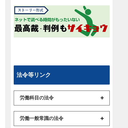
法令等リンク
労働科目の法令
労働一般常識の法令