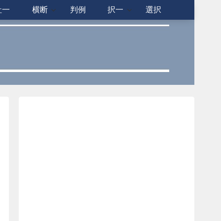
社一
横断
判例
択一
選択