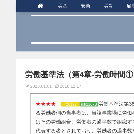
労基
安衛
労災
雇
労働基準法（第4章-労働時間①）r
2018.01.01
2018.11.17
★★★★
労働基準法第3
（2019）
rkh2207B
る労働者側の当事者は、当該事業場に労働
はその労働組合、労働者の過半数で組織す
代表する者とされており、労働者の過半数