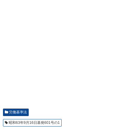
労働基準法
昭和63年9月16日基発601号の1