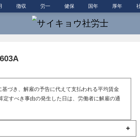
用
徴収
労一
健保
国年
厚年
03A
定に基づき、解雇の予告に代えて支払われる平均賃金
算定すべき事由の発生した日は、労働者に解雇の通