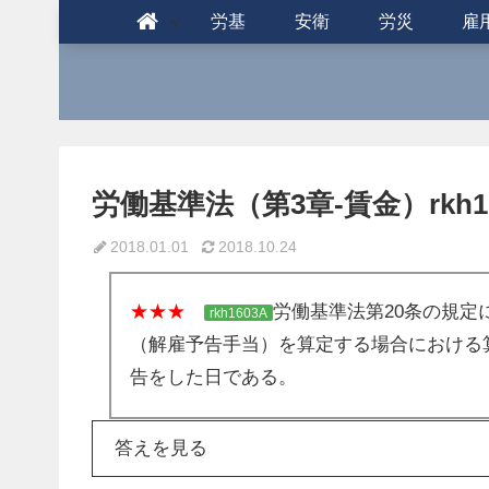
労基
安衛
労災
雇
労働基準法（第3章-賃金）rkh16
2018.01.01
2018.10.24
★★★
労働基準法第20条の規
rkh1603A
（解雇予告手当）を算定する場合における
告をした日である。
答えを見る