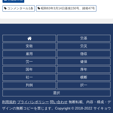
コンメンタール1条
昭和63年3月14日基発150号、婦発47号
労基
安衛
労災
雇用
徴収
労一
健保
国年
厚年
社一
横断
判例
択一
選択
利用規約
プライバシポリシー
問い合わせ
無断転載、内容・構成・デ
ザインの無断コピーを禁じます。Copyright © 2018-2022 サイキョウ