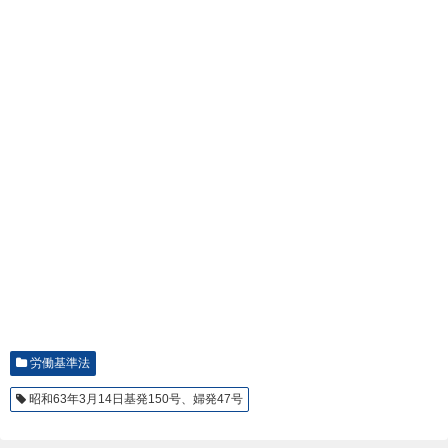
労働基準法
昭和63年3月14日基発150号、婦発47号