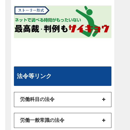
法令等リンク
労働科目の法令
労働一般常識の法令