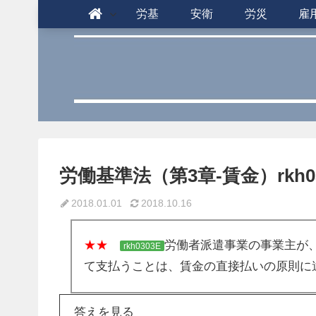
労基
安衛
労災
雇
労働基準法（第3章-賃金）rkh03
2018.01.01
2018.10.16
★★
労働者派遣事業の事業主が
rkh0303E
て支払うことは、賃金の直接払いの原則に
答えを見る