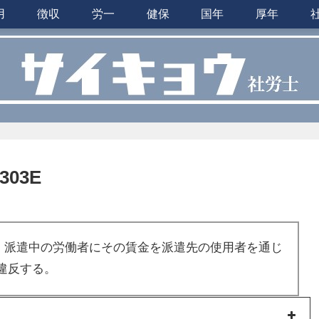
用
徴収
労一
健保
国年
厚年
03E
、派遣中の労働者にその賃金を派遣先の使用者を通じ
違反する。