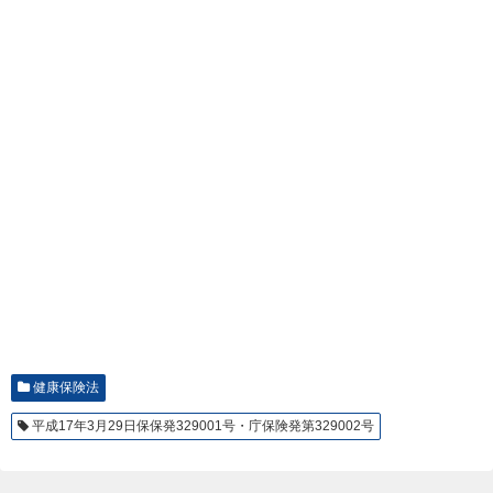
健康保険法
平成17年3月29日保保発329001号・庁保険発第329002号