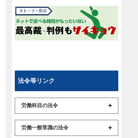
法令等リンク
労働科目の法令
労働一般常識の法令