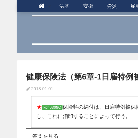
労基
安衛
労災
雇
健康保険法（第6章-1日雇特例被
2018.01.01
★
保険料の納付は、日雇特例被保
kph0308C
し、これに消印することによって行う。
答えを見る