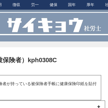
用
徴収
労一
健保
国年
厚年
保険者）kph0308C
険者が持っている被保険者手帳に健康保険印紙を貼付