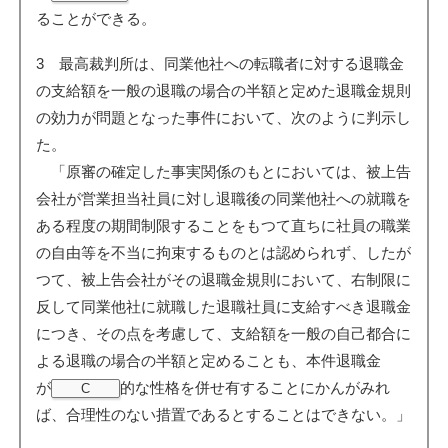
ることができる。
3 最高裁判所は、同業他社への転職者に対する退職金
の支給額を一般の退職の場合の半額と定めた退職金規則
の効力が問題となった事件において、次のように判示し
た。
「原審の確定した事実関係のもとにおいては、被上告
会社が営業担当社員に対し退職後の同業他社への就職を
ある程度の期間制限することをもつて直ちに社員の職業
の自由等を不当に拘束するものとは認められず、したが
つて、被上告会社がその退職金規則において、右制限に
反して同業他社に就職した退職社員に支給すべき退職金
につき、その点を考慮して、支給額を一般の自己都合に
よる退職の場合の半額と定めることも、本件退職金
が
的な性格を併せ有することにかんがみれ
C
ば、合理性のない措置であるとすることはできない。」