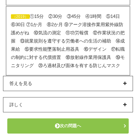
①15分 ②30分 ③45分 ④1時間 ⑤14日
（2019）
⑥30日 ⑦1か月 ⑧2か月 ⑨アーク溶接作業用紫外線防
護めがね ⑩気流の測定 ⑪功労報償 ⑫作業状況の把
握 ⑬就業規則を遵守する労働者への生活の補助 ⑭成
果給 ⑮要求性能墜落制止用器具 ⑯デザイン ⑰転職
の制約に対する代償措置 ⑱放射線作業用保護具 ⑲モ
ニタリング ⑳ろ過材及び面体を有する防じんマスク
答えを見る
詳しく
次の問題へ