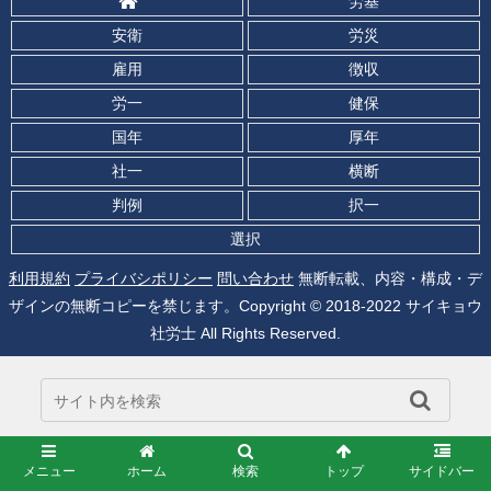
労基
安衛
労災
雇用
徴収
労一
健保
国年
厚年
社一
横断
判例
択一
選択
利用規約
プライバシポリシー
問い合わせ
無断転載、内容・構成・デ
ザインの無断コピーを禁じます。Copyright © 2018-2022 サイキョウ
社労士 All Rights Reserved.
メニュー
ホーム
検索
トップ
サイドバー