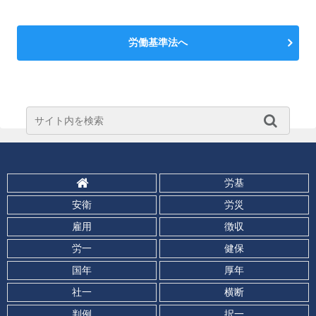
労働基準法へ
労基
安衛
労災
雇用
徴収
労一
健保
国年
厚年
社一
横断
判例
択一