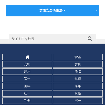
労働安全衛生法へ
労基
安衛
労災
雇用
徴収
労一
健保
国年
厚年
社一
横断
判例
択一