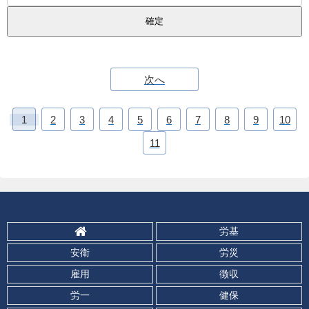
次へ
1
2
3
4
5
6
7
8
9
10
11
労基
安衛
労災
雇用
徴収
労一
健保