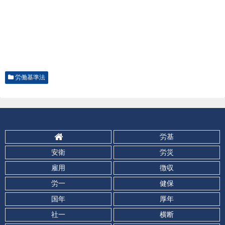
労働基準法
労基
安衛
労災
雇用
徴収
労一
健保
国年
厚年
社一
横断