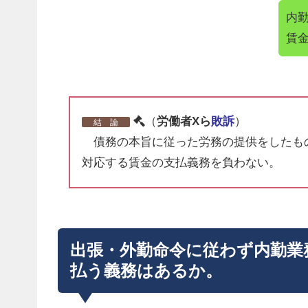
内
賃
（
労働者Xら
敗訴
）
結 論
債務の本旨に従った労務の提供をしたも
対応する賃金の支払義務を負わない。
出張・外勤命令に従わず内勤業
払う義務はあるか。