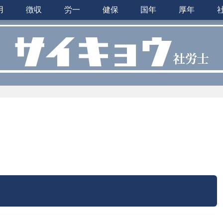
用
徴収
労一
健保
国年
厚年