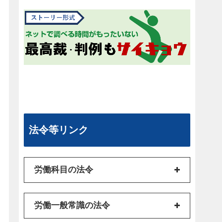
法令等リンク
労働科目の法令
労働一般常識の法令