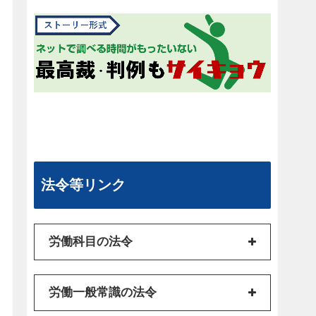
法令等リンク
労働科目の法令
労働一般常識の法令