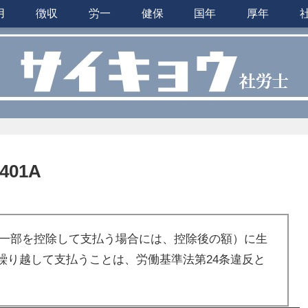
用
徴収
労一
健保
国年
厚年
01A
の一部を控除して支払う場合には、控除後の額）に生
繰り越して支払うことは、労働基準法第24条違反と