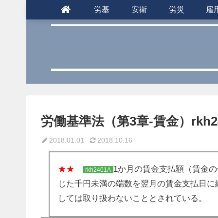
労基
安衛
労災
雇
労働基準法（第3章-賃金）rkh24
2018.01.01
2018.10.16
★★
1か月の賃金支払額（賃金
rkh2401A
じた千円未満の端数を翌月の賃金支払日に
しては取り扱わないこととされている。