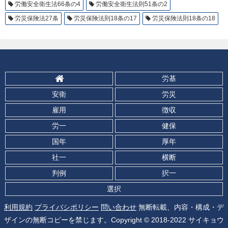
労働安全衛生法66条の4
労働安全衛生法則51条の2
労災保険法27条
労災保険法則18条の17
労災保険法則18条の18
労基
安衛
労災
雇用
徴収
労一
健保
国年
厚年
社一
横断
判例
択一
選択
利用規約
プライバシポリシー
問い合わせ
無断転載、内容・構成・デ
ザインの無断コピーを禁じます。Copyright © 2018-2022 サイキョウ