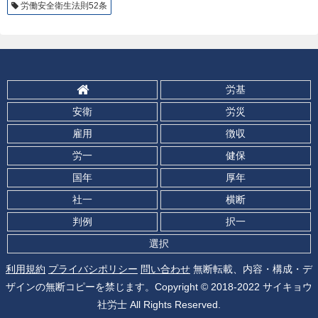
労働安全衛生法則52条
労基
安衛
労災
雇用
徴収
労一
健保
国年
厚年
社一
横断
判例
択一
選択
利用規約
プライバシポリシー
問い合わせ
無断転載、内容・構成・デ
ザインの無断コピーを禁じます。Copyright © 2018-2022 サイキョウ
社労士 All Rights Reserved.