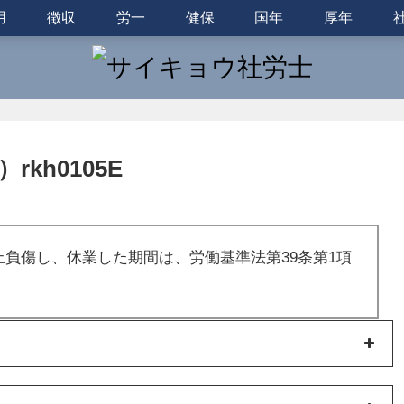
用
徴収
労一
健保
国年
厚年
kh0105E
上負傷し、休業した期間は、労働基準法第39条第1項