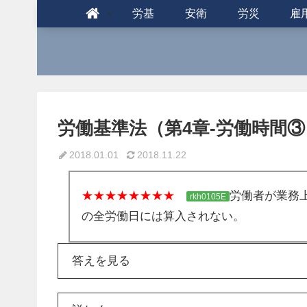
労基
安衛
労災
雇
労働基準法（第4章-労働時間③）r
2018.01.01
2018.11.22
★★★★★★★★
労働者が業務
rkh0105E
の全労働日には算入されない。
答えを見る