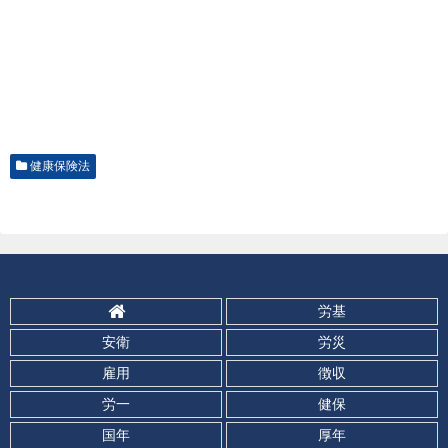
健康保険法
労基
安衛
労災
雇用
徴収
労一
健保
国年
厚年