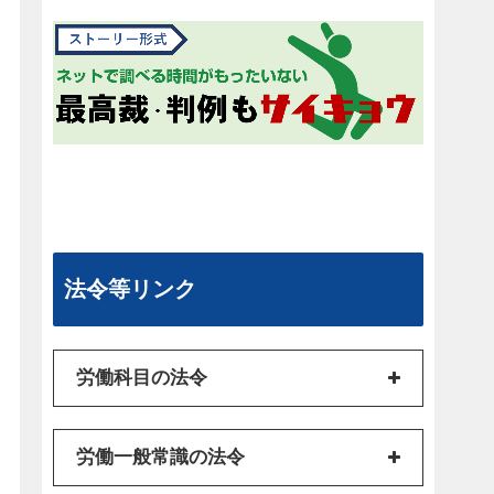
法令等リンク
労働科目の法令
労働一般常識の法令