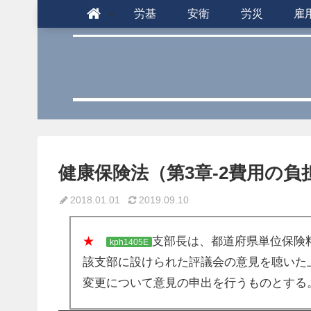
労基
安衛
労災
雇
健康保険法（第3章-2費用の負担）
2018.01.01
2019.09.10
★
支部長は、都道府県単位保険
kph1405E
該支部に設けられた評議会の意見を聴いた
変更について意見の申出を行うものとする