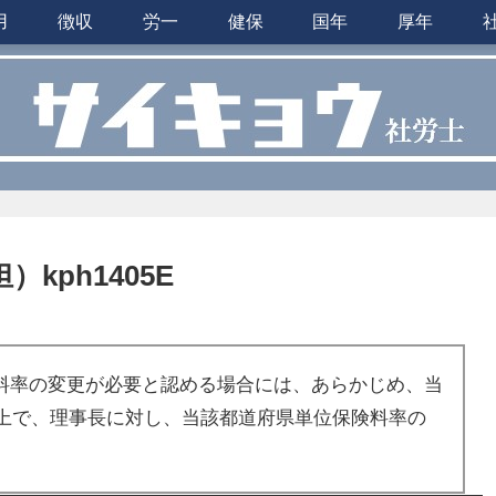
用
徴収
労一
健保
国年
厚年
kph1405E
料率の変更が必要と認める場合には、あらかじめ、当
上で、理事長に対し、当該都道府県単位保険料率の
。