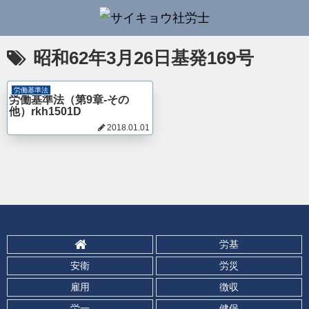
昭和62年3月26日基発169号
労働基準法
労働基準法（第9章-その
他）rkh1501D
2018.01.01
労基
安衛
労災
雇用
徴収
労一
健保