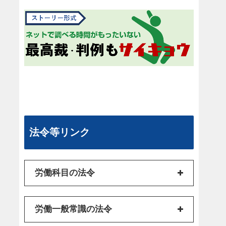
法令等リンク
労働科目の法令
労働一般常識の法令