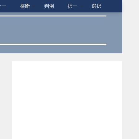
社一
横断
判例
択一
選択