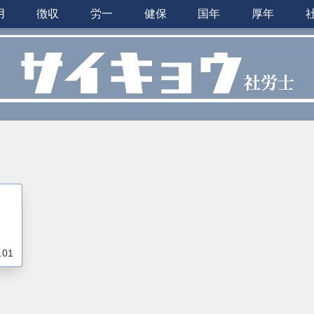
用
徴収
労一
健保
国年
厚年
）
.01