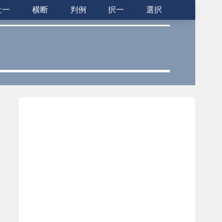
社一
横断
判例
択一
選択