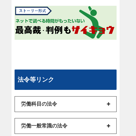
法令等リンク
労働科目の法令
労働一般常識の法令