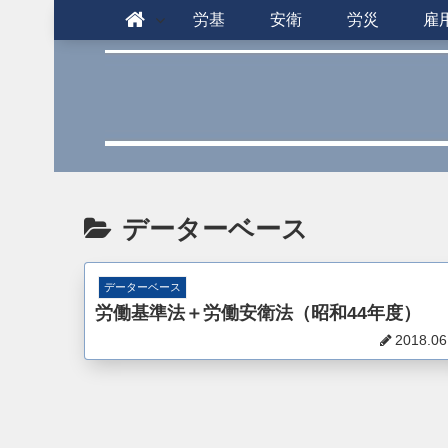
労基
安衛
労災
雇
データーベース
データーベース
労働基準法＋労働安衛法（昭和44年度）
2018.06