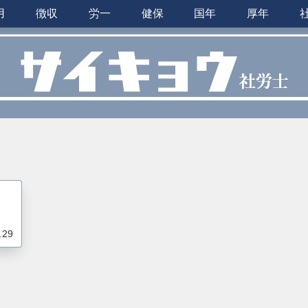
用
徴収
労一
健保
国年
厚年
.29